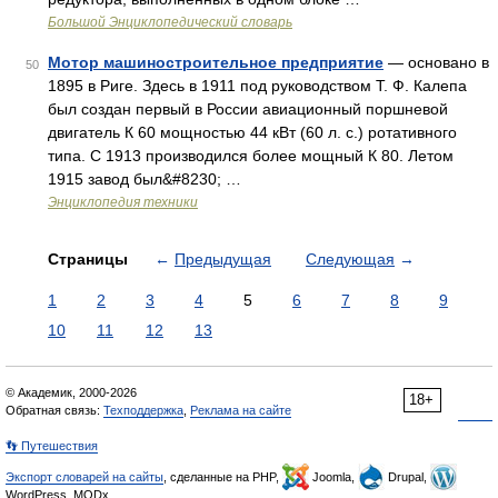
Большой Энциклопедический словарь
Мотор машиностроительное предприятие
— основано в
50
1895 в Риге. Здесь в 1911 под руководством Т. Ф. Калепа
был создан первый в России авиационный поршневой
двигатель К 60 мощностью 44 кВт (60 л. с.) ротативного
типа. С 1913 производился более мощный К 80. Летом
1915 завод был&#8230; …
Энциклопедия техники
Страницы
←
Предыдущая
Следующая
→
1
2
3
4
5
6
7
8
9
10
11
12
13
© Академик, 2000-2026
18+
Обратная связь:
Техподдержка
,
Реклама на сайте
👣 Путешествия
Экспорт словарей на сайты
, сделанные на PHP,
Joomla,
Drupal,
WordPress, MODx.