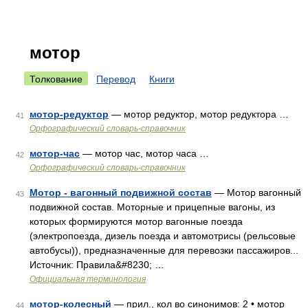
мотор
Толкование
Перевод
Книги
мотор-редуктор
— мотор редуктор, мотор редуктора …
41
Орфографический словарь-справочник
мотор-час
— мотор час, мотор часа …
42
Орфографический словарь-справочник
Мотор - вагонный подвижной состав
— Мотор вагонный
43
подвижной состав. Моторные и прицепные вагоны, из
которых формируются мотор вагонные поезда
(электропоезда, дизель поезда и автомотрисы (рельсовые
автобусы)), предназначенные для перевозки пассажиров...
Источник: Правила&#8230; …
Официальная терминология
мотор-колесный
— прил., кол во синонимов: 2 • мотор
44